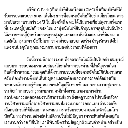
บริษัท G-Park (เป็นบริษัทในเครือของ GMC) ซึ่งเป็นบริษัทที่ได้
รับการออกแบบวางแผน
เพื่อโครงการที่จอดรถอัตโนมัติอย่างเดียวโดยเฉพาะ
มาเป็นเวลานานกว่า 14 ปี ในเมื่อครั้งที่ GMC ได้เดินทางเพื่อไปดูงานครั้งแรก
ที่ประเทศญี่ปุ่นเมื่อปี 2548 โดยเรามุ่งเน้นไปที่สินค้าคุณภาพสูงสู้แผ่นดินไหว
ได้สบายของญี่ปุ่นหรือมาตรฐานสูงสุดแบบเยอรมัน ตั้งแต่ราคาที่ดิน ความ
แออัดในกรุงเทพฯ ยังมีไม่มาก ราคาค่าออกแบบก่อสร้าง บำรุงรักษา ยังไม่
แพง จนปัจจุบัน ทุกอย่างมาครบตามองค์ประกอบที่ต้องการ
วันนี้ความต้องการระบบที่จอดรถอัตโนมัติเป็นไปอย่างสมบูรณ์
แบบมาก ระบบของเราตอบสนองได้ทุกคำถามของท่าน ที่สำคัญเราเลือก
สินค้าที่ราคาเหมาะสมคุยกันได้ งานขายระบบที่จอดรถอัตโนมัติเป็นงานยาก
ครับ ต้องทำงานตั้งแต่เห็นปัญหา และจะต้องมองหาทางออกได้อย่างเป็น
ระบบ
จะต้องรอบรู้ข้อกฎหมายเทศบัญญัติ ทางเข้าออก ระยะความสูง ระยะ
ร่น ข้อกำหนดของกรุงเทพมหานครอีกทั้งความสวยงามทางด้าน
สถาปัตยกรรมตลอดจนงานวิศวกรรมโยธา ตั้งแต่ฐานราก ไปจนถึงหลังคา
งานวิศวกรรมเครื่องกล วิศวกรรมขนส่ง รวมงานการออกแบบ คำนวณคัด
เลือกอุปกรณ์ที่ดีมีคุณภาพ คงทนถาวร พร้อมระบบควบคุมไฟฟ้าอิเลคโทร
นิคส์ในการทำงานอย่างอัตโนมัติราบรื่นไม่มีปัญหา เพราะสินค้าต้องอยู่กับ
เรานานกว่า 15 ปีขึ้นไป เรามีพันธมิตรร่วมสัญญาตัวแทนจำหน่ายอย่างเป็น