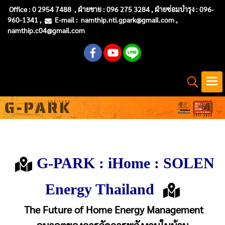
Office :
0 2954 7488
, ฝ่ายขาย : 096 275 3284 , ฝ่ายซ่อมบำรุง :
096-
960-1341
,
E-mail :
namthip.nti
.gpark@gmail.com
,
namthip.c04@gmail.com
G-PARK : iHome : SOLEN
Energy Thailand
The Future of Home Energy Management