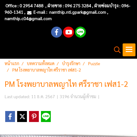
Office :
0 2954 7488
, ฝ่ายขาย : 096 275 3284 , ฝ่ายซ่อมบำรุง :
096-
960-1341
,
E-mail :
namthip.nti
.gpark@gmail.com
,
namthip.c04@gmail.com
หน้าแรก
บทความทั้งหมด
บำรุงรักษา
Puzzle
PM โรงพยาบาลพญาไท ศรีราชา เฟส1-2
PM โรงพยาบาลพญาไท ศรีราชา เฟส1-2
Last updated: 11 ธ.ค. 2567
|
3196 จำนวนผู้เข้าชม
|