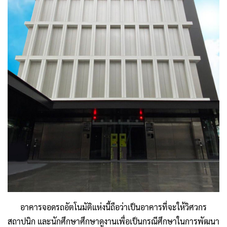
อาคารจอดรถอัตโนมัติแห่งนี้ถือว่าเป็นอาคารที่จะให้วิศวกร
สถาปนิก และนักศึกษาศึกษาดูงาน
เพื่อเป็นกรณีศึกษาในการพัฒนา