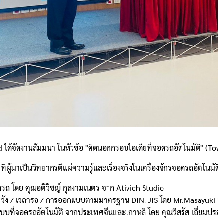
ได้จัดงานสัมมนา ในหัวข้อ "คิดนอกกรอบไอเดียที่จอดรถอัตโนมัติ" (To
้มาเป็นวิทยากรตีแผ่ความรู้และเรื่องจริงในเครื่องจักรจอดรถอัตโนมัต
รถ โดย คุณอติวิชญ์ กุลงามเนตร จาก Ativich Studio
รระวัง / เวลารอ / การออกแบบตามมาตรฐาน DIN, JIS โดย Mr.Masayuk
ี่จอดรถอัตโนมัติ จากประเทศจีนและเกาหลี โดย คุณวิสรัส เอี่ยมป