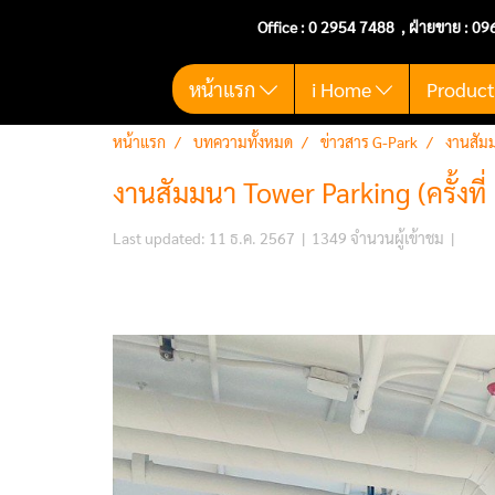
Office :
0 2954 7488
, ฝ่ายขาย : 09
หน้าแรก
i Home
Produc
หน้าแรก
บทความทั้งหมด
ข่าวสาร G-Park
งานสัมม
งานสัมมนา Tower Parking (ครั้งที่ 
Last updated: 11 ธ.ค. 2567
|
1349 จำนวนผู้เข้าชม
|