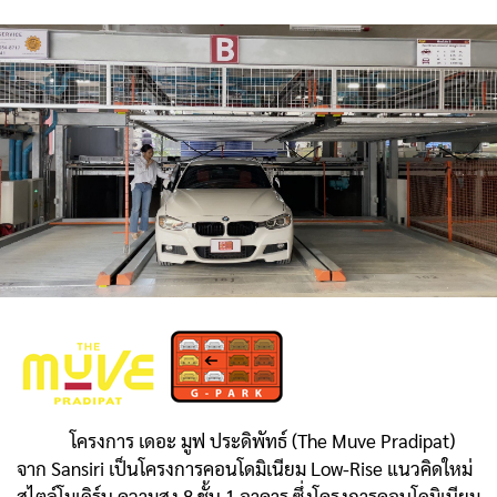
โครงการ เดอะ มูฟ ประดิพัทธ์ (The Muve Pradipat)
จาก Sansiri เป็นโครงการคอนโดมิเนียม Low-Rise แนวคิดใหม่
สไตล์โมเดิร์น ความสูง 8 ชั้น 1 อาคาร ซึ่งโครงการคอนโดมิเนียม