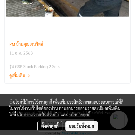
PM บ้านคุณเจนวิทย์
11 ธ.ค. 2563
รุ่น GSP Stack Parking 2 Sets
ดูเพิ่มเติม
เว็บไซต์นี้มีการใช้งานคุกกี้ เพื่อเพิ่มประสิทธิภาพและประสบการณ์ที่ดี
ในการใช้งานเว็บไซต์ของท่าน ท่านสามารถอ่านรายละเอียดเพิ่มเติม
© Copyright 2015 All Rights Reserved. MakeWebEasy.com
ได้ที่
นโยบายความเป็นส่วนตัว
และ
นโยบายคุกกี้
ผู้เข้าชมวันนี้
318
ตั้งค่าคุกกี้
ยอมรับทั้งหมด
Powered by
MakeWebEasy.com