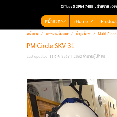
Office :
0 2954 7488
, ฝ่ายขาย : 09
หน้าแรก
i Home
Produc
หน้าแรก
บทความทั้งหมด
บำรุงรักษา
Multi-Floor
PM Circle SKV 31
Last updated: 11 ธ.ค. 2567
|
2862 จำนวนผู้เข้าชม
|